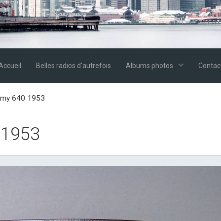
Accueil
Belles radios d'autrefois
Albums photos
Contac
ormy 640 1953
 1953